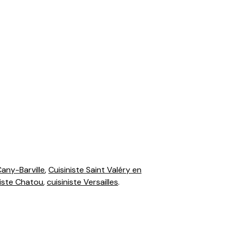
Cany-Barville
,
Cuisiniste Saint Valéry en
niste Chatou
,
cuisiniste Versailles
.