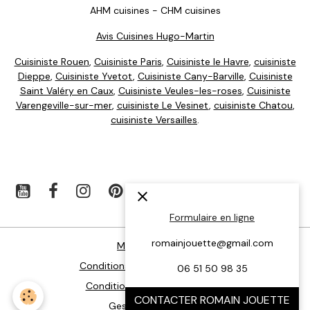
AHM cuisines - CHM cuisines
Avis Cuisines Hugo-Martin
Cuisiniste Rouen
,
Cuisiniste Paris
,
Cuisiniste le Havre
,
cuisiniste
Dieppe
,
Cuisiniste Yvetot
,
Cuisiniste Cany-Barville
,
Cuisiniste
Saint Valéry en Caux
,
Cuisiniste Veules-les-roses
,
Cuisiniste
Varengeville-sur-mer
,
cuisiniste Le Vesinet
,
cuisiniste Chatou
,
cuisiniste Versailles
.
Formulaire en ligne
romainjouette@gmail.com
Mentions légales
Conditions générales d'utilisation
06 51 50 98 35
Conditions générales de vente
CONTACTER ROMAIN JOUETTE
Gestion des cookies